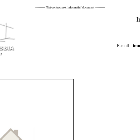
---------- Niet-contractueel informatief document ----------
I
E-mail :
imm
37