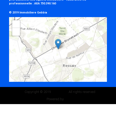
professionnelle :
AXA 730.390.160
© 2019 Immobiliere Gebbia
+
−
Leaflet
Copyright © 2019
All rights reserved
IMMOZOOM
Powered by
Whise